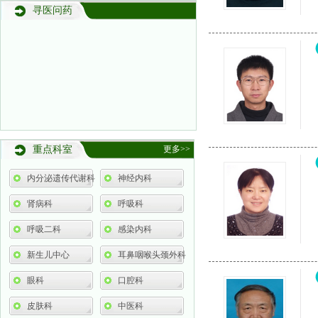
寻医问药
重点科室
更多>>
内分泌遗传代谢科
神经内科
肾病科
呼吸科
呼吸二科
感染内科
新生儿中心
耳鼻咽喉头颈外科
眼科
口腔科
皮肤科
中医科