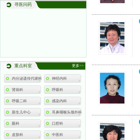
寻医问药
重点科室
更多>>
内分泌遗传代谢科
神经内科
肾病科
呼吸科
呼吸二科
感染内科
新生儿中心
耳鼻咽喉头颈外科
眼科
口腔科
皮肤科
中医科