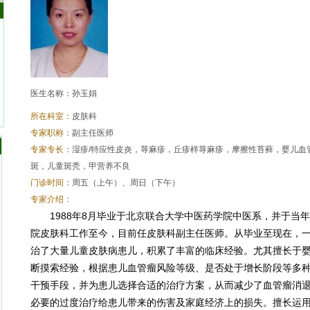
医生名称：孙玉娟
所在科室：
皮肤科
专家职称：
副主任医师
专家专长：
湿疹/特应性皮炎，荨麻疹，丘疹样荨麻疹，摩擦性苔藓，婴儿血
斑，儿童斑秃，甲营养不良
门诊时间：
周五（上午）、周日（下午）
专家介绍：
1988年8月毕业于北京联合大学中医药学院中医系，并于当
院皮肤科工作至今，目前任皮肤科副主任医师。从毕业至现在，
治了大量儿童皮肤病患儿，积累了丰富的临床经验。尤其擅长于
断摸索经验，根据患儿血管瘤风险等级、是否处于增长阶段等多
干预手段，并为患儿选择合适的治疗方案，从而减少了血管瘤消
必要的过度治疗给患儿带来的伤害及家庭经济上的损失。擅长运