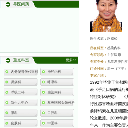
寻医问药
医生名称：赵成松
所在科室：
感染内科
专家职称：
主任医师
重点科室
更多>>
专家专长：
儿童发疹性疾
门诊时间：
周一（下午）
内分泌遗传代谢科
神经内科
专家介绍：
肾病科
呼吸科
1992年毕业于首都
表《手足口病的流行
呼吸二科
感染内科
特征对比研究》、《
新生儿中心
耳鼻咽喉头颈外科
行性感冒嗜血杆菌疾
前降钙素在儿童细菌
眼科
口腔科
论文数篇。2008
皮肤科
中医科
年来，作为主要负责