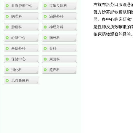
右旋布洛芬口服混悬
血液肿瘤中心
过敏反应科
复方沙芬那敏糖浆消
病理科
泌尿外科
照、多中心临床研究
急性肺炎所致咳嗽的
肿瘤科
神经外科
临床药物观察的经验
心脏中心
胸外科
基础外科
骨科
保健中心
康复科
消化科
超声科
风湿免疫科