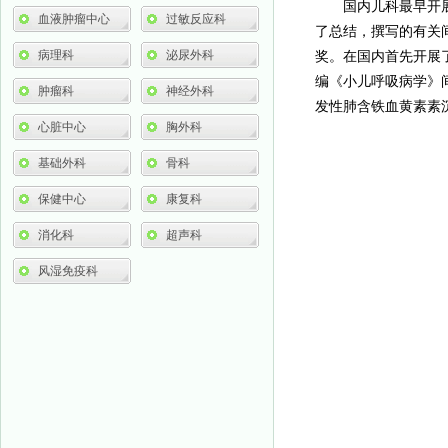
国内儿科最早开
血液肿瘤中心
过敏反应科
了总结，撰写的有关
病理科
泌尿外科
奖。在国内首先开展
编《小儿呼吸病学》
肿瘤科
神经外科
发性肺含铁血黄素素
心脏中心
胸外科
基础外科
骨科
保健中心
康复科
消化科
超声科
风湿免疫科