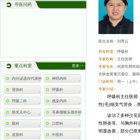
寻医问药
医生名称：刘秀云
所在科室：
呼吸科
专家职称：
主任医师
重点科室
更多>>
专家专长：
间质性肺疾病
含铁血黄素沉着症、腺病
内分泌遗传代谢科
神经内科
门诊时间：
周一（上午）
专家介绍：
肾病科
呼吸科
呼吸科主任医师
呼吸二科
感染内科
性(毛)细支气管炎
新生儿中心
耳鼻咽喉头颈外科
诊治了多种少见
性肺炎等。与胸外科
眼科
口腔科
明显改善，部分已痊
皮肤科
中医科